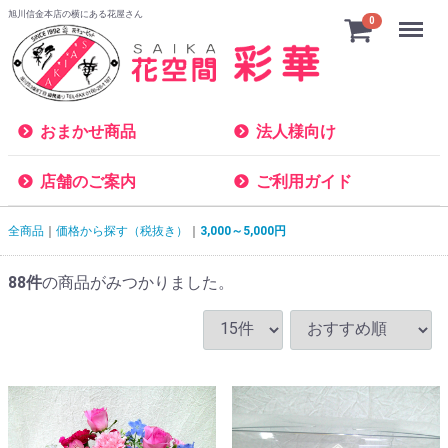
旭川信金本店の横にある花屋さん
Menu
0
おまかせ商品
法人様向け
店舗のご案内
ご利用ガイド
全商品
価格から探す（税抜き）
3,000～5,000円
88
件
の商品がみつかりました。