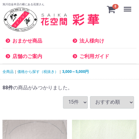
旭川信金本店の横にある花屋さん
Menu
0
おまかせ商品
法人様向け
店舗のご案内
ご利用ガイド
全商品
価格から探す（税抜き）
3,000～5,000円
88
件
の商品がみつかりました。