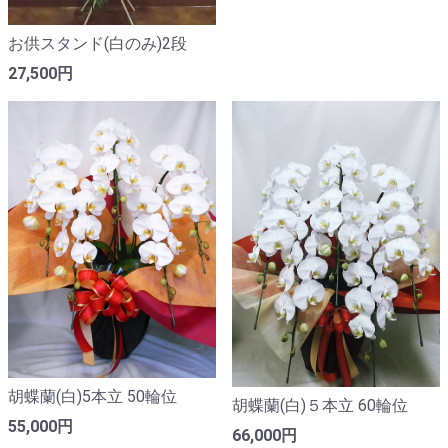
お供スタンド(白のみ)2段
27,500円
胡蝶蘭(白)5本立 50輪位
胡蝶蘭(白)５本立 60輪位
55,000円
66,000円