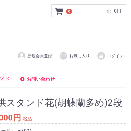
0円
0
合計
新規会員登録
お気に入り
ログイン
ガイド
お問い合わせ
供スタンド花(胡蝶蘭多め)2段
,000円
税込
コード：
os3001