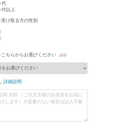
０代
０代以上
を受け取る方の性別
性
性
をこちらからお選びください
必須
札
詳細説明