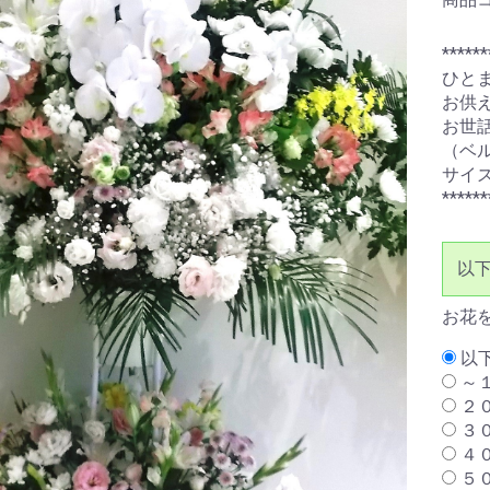
******
ひと
お供
お世
（ベ
サイズ
******
以
お花
以
～
２
３
４
５