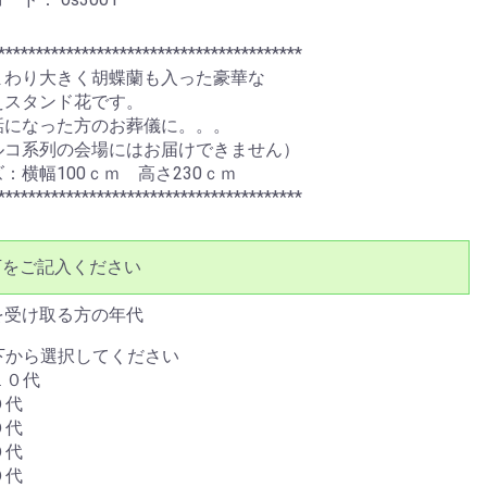
****************************************
まわり大きく胡蝶蘭も入った豪華な
えスタンド花です。
話になった方のお葬儀に。。。
ルコ系列の会場にはお届けできません）
：横幅100ｃｍ 高さ230ｃｍ
****************************************
下をご記入ください
を受け取る方の年代
下から選択してください
１０代
０代
０代
０代
０代